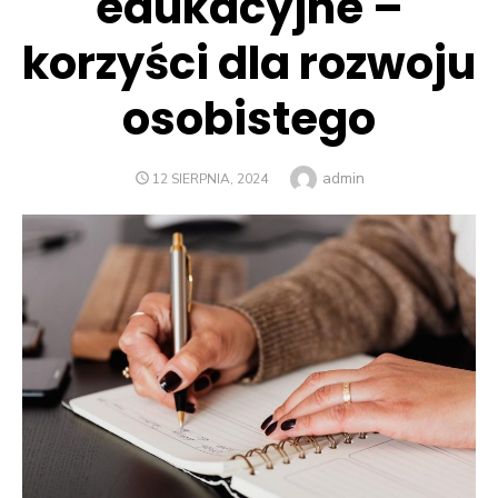
edukacyjne –
korzyści dla rozwoju
osobistego
Author
admin
POSTED
12 SIERPNIA, 2024
ON