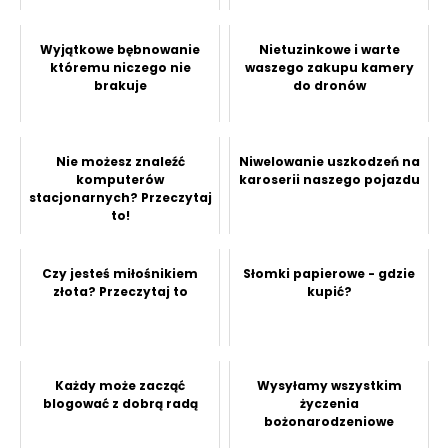
Wyjątkowe bębnowanie
Nietuzinkowe i warte
któremu niczego nie
waszego zakupu kamery
brakuje
do dronów
Nie możesz znaleźć
Niwelowanie uszkodzeń na
komputerów
karoserii naszego pojazdu
stacjonarnych? Przeczytaj
to!
Czy jesteś miłośnikiem
Słomki papierowe - gdzie
złota? Przeczytaj to
kupić?
Każdy może zacząć
Wysyłamy wszystkim
blogować z dobrą radą
życzenia
bożonarodzeniowe