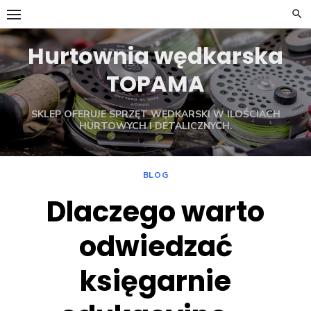
Skip
to
content
Hurtownia wędkarska
TOPAMA
SKLEP OFERUJE SPRZĘT WĘDKARSKI W ILOŚCIACH
HURTOWYCH I DETALICZNYCH.
BLOG
Dlaczego warto
odwiedzać
księgarnie