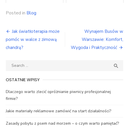
Posted in
Blog
Nawigacja
Jak światłoterapia może
Wynajem Busów w
wpisu
pomóc w walce z zimową
Warszawie: Komfort,
chandrą?
Wygoda i Praktyczność
Search
SEA

for:
OSTATNIE WPISY
Dlaczego warto zlecić opróżnianie piwnicy profesjonalnej
firmie?
Jakie materiały reklamowe zamówić na start działalności?
Zasady pobytu z psem nad morzem – o czym warto pamiętać?