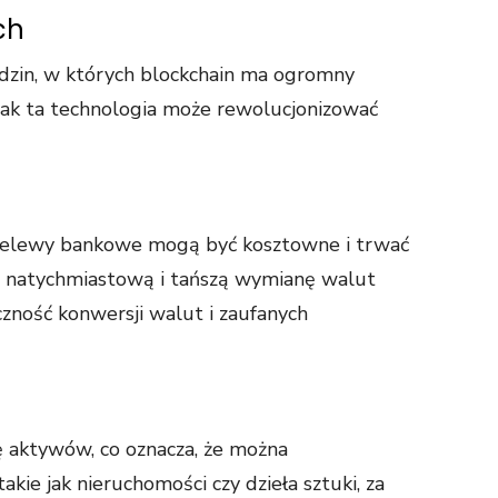
ch
edzin, w których blockchain ma ogromny
 jak ta technologia może rewolucjonizować
zelewy bankowe mogą być kosztowne i trwać
na natychmiastową i tańszą wymianę walut
czność konwersji walut i zaufanych
ę aktywów, co oznacza, że można
kie jak nieruchomości czy dzieła sztuki, za