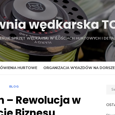
wnia wędkarska 
FERUJE SPRZĘT WĘDKARSKI W ILOŚCIACH HURTOWYCH I DETAL
ÓWIENIA HURTOWE
ORGANIZACJA WYJAZDÓW NA DORSZE
BLOG
Sear
for:
n – Rewolucja w
OSTA
cie Biznesu