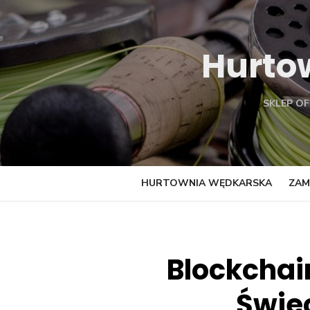
Skip
to
content
Hurto
SKLEP O
HURTOWNIA WĘDKARSKA
ZAM
Blockchai
Świe