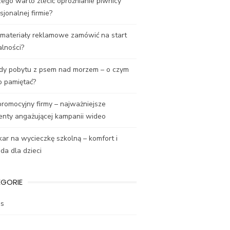
ego warto zlecić opróżnianie piwnicy
sjonalnej firmie?
 materiały reklamowe zamówić na start
alności?
dy pobytu z psem nad morzem – o czym
o pamiętać?
promocyjny firmy – najważniejsze
enty angażującej kampanii wideo
ar na wycieczkę szkolną – komfort i
a dla dzieci
EGORIE
es