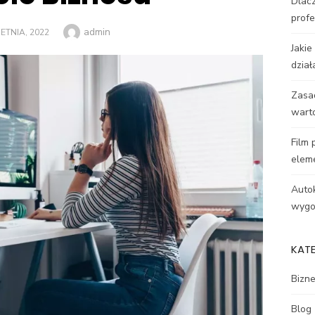
Dlacz
profe
Author
admin
ED
ETNIA, 2022
Jakie
dział
Zasa
wart
Film 
elem
Autok
wygod
KAT
Bizn
Blog