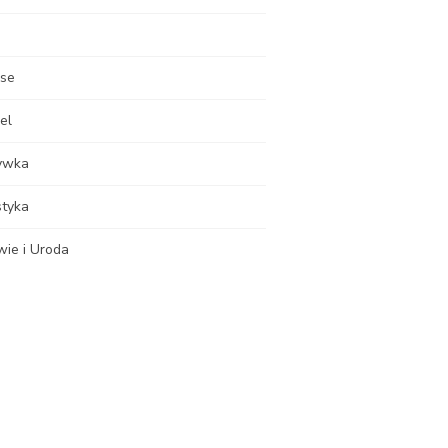
nse
el
ywka
styka
wie i Uroda