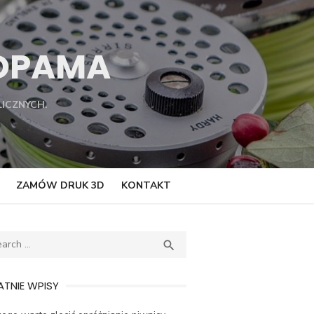
TOPAMA
ICZNYCH.
ZAMÓW DRUK 3D
KONTAKT
ch
SEARCH

TNIE WPISY