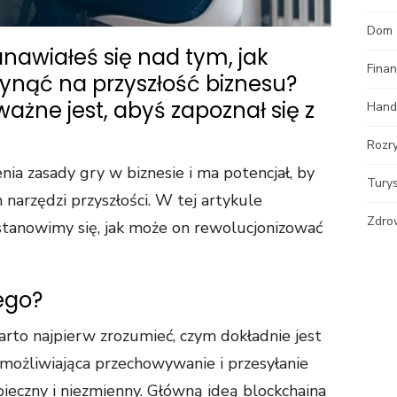
Dom
anawiałeś się nad tym, jak
Fina
ynąć na przyszłość biznesu?
 ważne jest, abyś zapoznał się z
Hand
Rozr
ia zasady gry w biznesie i ma potencjał, by
Tury
 narzędzi przyszłości. W tej artykule
Zdro
stanowimy się, jak może on rewolucjonizować
ego?
rto najpierw zrozumieć, czym dokładnie jest
umożliwiająca przechowywanie i przesyłanie
eczny i niezmienny. Główną ideą blockchaina