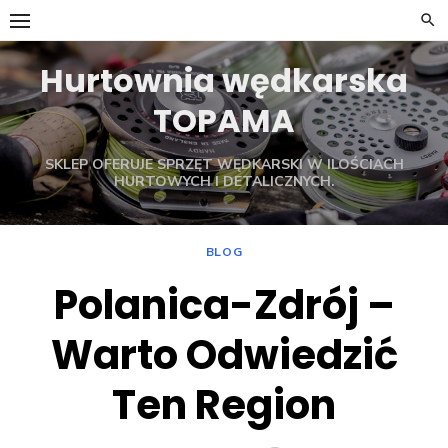
Skip
to
content
Hurtownia wędkarska
TOPAMA
SKLEP OFERUJE SPRZĘT WĘDKARSKI W ILOŚCIACH
HURTOWYCH I DETALICZNYCH.
BLOG
Polanica-Zdrój –
Warto Odwiedzić
Ten Region