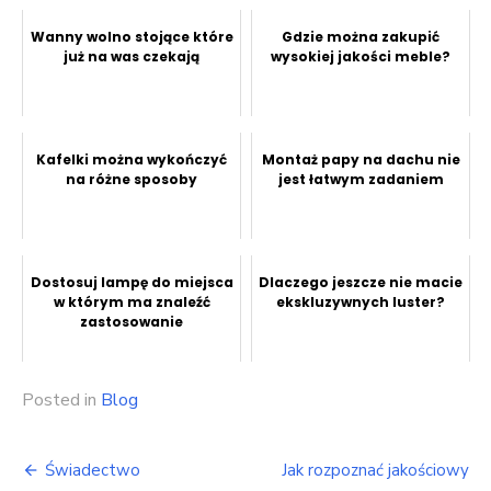
Wanny wolno stojące które
Gdzie można zakupić
już na was czekają
wysokiej jakości meble?
Kafelki można wykończyć
Montaż papy na dachu nie
na różne sposoby
jest łatwym zadaniem
Dostosuj lampę do miejsca
Dlaczego jeszcze nie macie
w którym ma znaleźć
ekskluzywnych luster?
zastosowanie
Posted in
Blog
Nawigacja
Świadectwo
Jak rozpoznać jakościowy