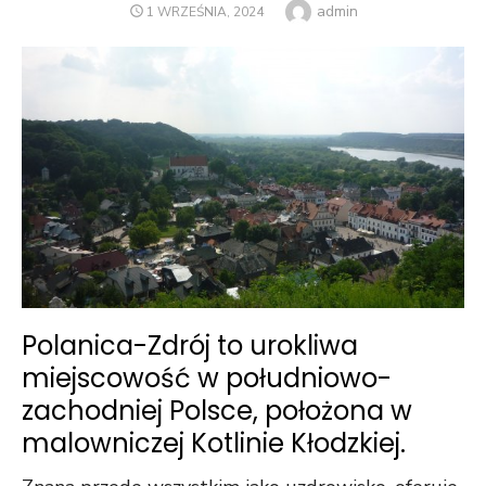
Author
admin
POSTED
1 WRZEŚNIA, 2024
ON
Polanica-Zdrój to urokliwa
miejscowość w południowo-
zachodniej Polsce, położona w
malowniczej Kotlinie Kłodzkiej.