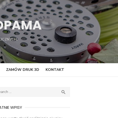
TOPAMA
ICZNYCH.
ZAMÓW DRUK 3D
KONTAKT
ch
SEARCH

TNIE WPISY