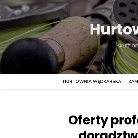
Skip
to
content
Hurto
SKLEP O
HURTOWNIA WĘDKARSKA
ZAM
Oferty pro
doradztw