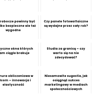
 robocze powinny być
Czy panele fotowoltaiczne
ylko bezpieczne ale też
są wydajne przez cały rok?
wygodne
syczne okna których
Studia za granicą – czy
am ciągle brakuje
warto się na nie
zdecydować?
ura obliczeniowa w
Niesamowite sugestie, jak
lcom – innowacja i
osiągnąć sukces
elastyczność
marketingowy w mediach
społecznościowych