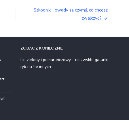
e
Szkodniki i owady są czymś, co chcesz
zwalczyć?
ZOBACZ KONIECZNIE
y
Lin zielony i pomarańczowy – niezwykłe gatunki
ryb na tle innych
art
zym