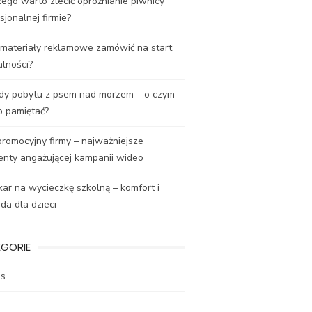
ego warto zlecić opróżnianie piwnicy
sjonalnej firmie?
 materiały reklamowe zamówić na start
alności?
dy pobytu z psem nad morzem – o czym
o pamiętać?
promocyjny firmy – najważniejsze
enty angażującej kampanii wideo
ar na wycieczkę szkolną – komfort i
a dla dzieci
EGORIE
es