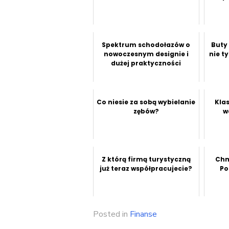
Spektrum schodołazów o
Buty
nowoczesnym designie i
nie t
dużej praktyczności
Co niesie za sobą wybielanie
Kla
zębów?
w
Z którą firmą turystyczną
Chm
już teraz współpracujecie?
Po
Posted in
Finanse