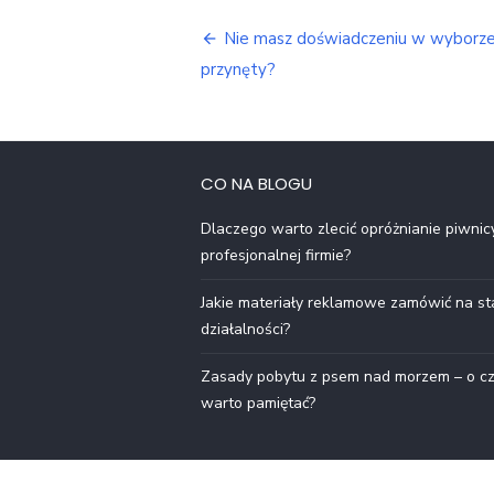
Nawigacja
Nie masz doświadczeniu w wyborz
wpisu
przynęty?
CO NA BLOGU
Dlaczego warto zlecić opróżnianie piwnic
profesjonalnej firmie?
Jakie materiały reklamowe zamówić na st
działalności?
Zasady pobytu z psem nad morzem – o c
warto pamiętać?