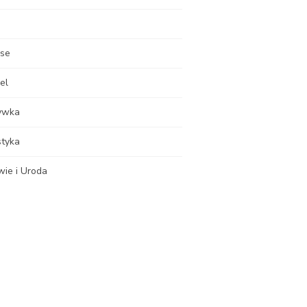
nse
el
ywka
styka
wie i Uroda