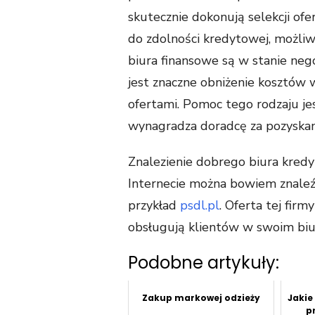
skutecznie dokonują selekcji ofe
do zdolności kredytowej, możliw
biura finansowe są w stanie neg
jest znaczne obniżenie kosztów
ofertami. Pomoc tego rodzaju je
wynagradza doradcę za pozyskan
Znalezienie dobrego biura kred
Internecie można bowiem znaleźć
przykład
psdl.pl
. Oferta tej firmy
obsługują klientów w swoim biur
Podobne artykuły:
Zakup markowej odzieży
Jakie
p