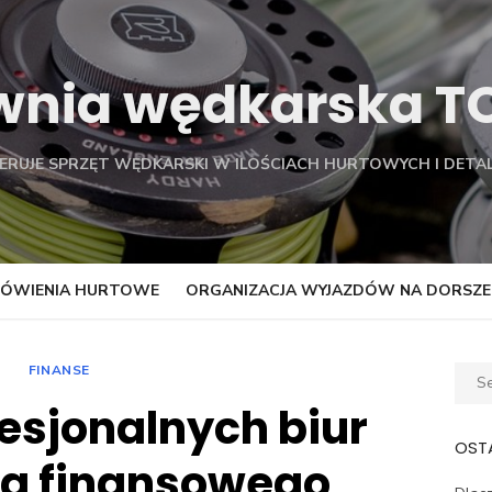
wnia wędkarska 
FERUJE SPRZĘT WĘDKARSKI W ILOŚCIACH HURTOWYCH I DETAL
ÓWIENIA HURTOWE
ORGANIZACJA WYJAZDÓW NA DORSZE
FINANSE
Sear
for:
fesjonalnych biur
OSTA
a finansowego