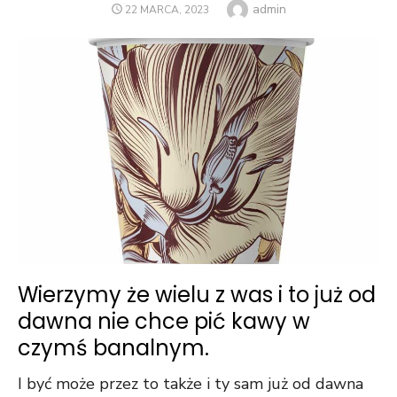
Author
admin
POSTED
22 MARCA, 2023
ON
Wierzymy że wielu z was i to już od
dawna nie chce pić kawy w
czymś banalnym.
I być może przez to także i ty sam już od dawna