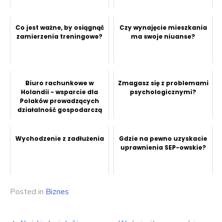
Co jest ważne, by osiągnąć
Czy wynajęcie mieszkania
zamierzenia treningowe?
ma swoje niuanse?
Biuro rachunkowe w
Zmagasz się z problemami
Holandii - wsparcie dla
psychologicznymi?
Polaków prowadzących
działalność gospodarczą
Wychodzenie z zadłużenia
Gdzie na pewno uzyskacie
uprawnienia SEP-owskie?
Posted in
Biznes