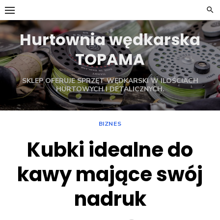
Skip
to
content
Hurtownia wędkarska
TOPAMA
SKLEP OFERUJE SPRZĘT WĘDKARSKI W ILOŚCIACH
HURTOWYCH I DETALICZNYCH.
BIZNES
Kubki idealne do
kawy mające swój
nadruk