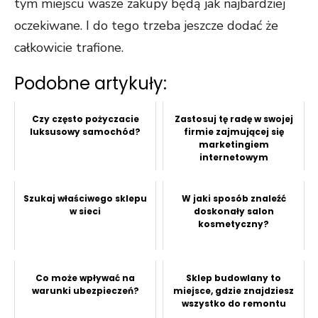
tym miejscu wasze zakupy będą jak najbardziej
oczekiwane. I do tego trzeba jeszcze dodać że
całkowicie trafione.
Podobne artykuły:
Czy często pożyczacie
Zastosuj tę radę w swojej
luksusowy samochód?
firmie zajmującej się
marketingiem
internetowym
Szukaj właściwego sklepu
W jaki sposób znaleźć
w sieci
doskonały salon
kosmetyczny?
Co może wpływać na
Sklep budowlany to
warunki ubezpieczeń?
miejsce, gdzie znajdziesz
wszystko do remontu