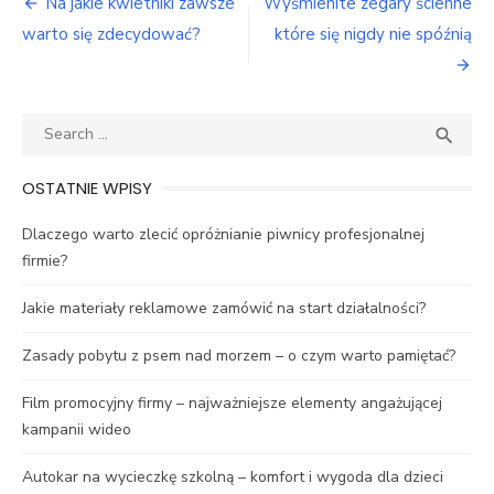
Nawigacja
Na jakie kwietniki zawsze
Wyśmienite zegary ścienne
wpisu
warto się zdecydować?
które się nigdy nie spóźnią
Search
SEA

for:
OSTATNIE WPISY
Dlaczego warto zlecić opróżnianie piwnicy profesjonalnej
firmie?
Jakie materiały reklamowe zamówić na start działalności?
Zasady pobytu z psem nad morzem – o czym warto pamiętać?
Film promocyjny firmy – najważniejsze elementy angażującej
kampanii wideo
Autokar na wycieczkę szkolną – komfort i wygoda dla dzieci