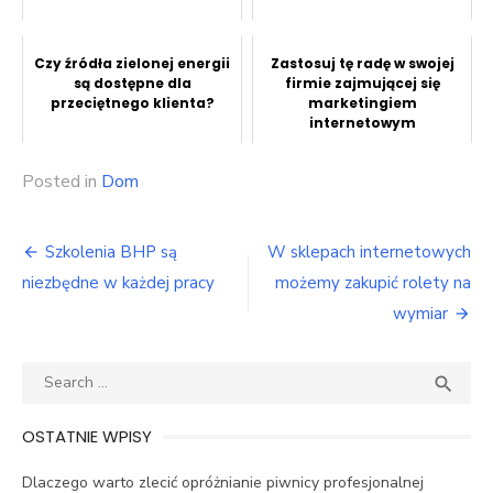
Czy źródła zielonej energii
Zastosuj tę radę w swojej
są dostępne dla
firmie zajmującej się
przeciętnego klienta?
marketingiem
internetowym
Posted in
Dom
Nawigacja
Szkolenia BHP są
W sklepach internetowych
wpisu
niezbędne w każdej pracy
możemy zakupić rolety na
wymiar
Search
SEA

for:
OSTATNIE WPISY
Dlaczego warto zlecić opróżnianie piwnicy profesjonalnej