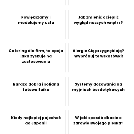
Powiększamy i
Jak zmienić ocieplić
modelujemy usta
wygląd naszych wnętrz?
Catering dla firm, to opcja
Alergie Cię przygnębiają?
jaka zyskuje na
Wypróbuj te wskazówki!
zastosowaniu
Bardzo dobra i solidna
Systemy dozowania na
fotowoltaika
myjniach bezdotykowych
Kiedy najlepiej pojechać
W jaki sposób dbacie o
do Japonii
zdrowie swojego pieska?