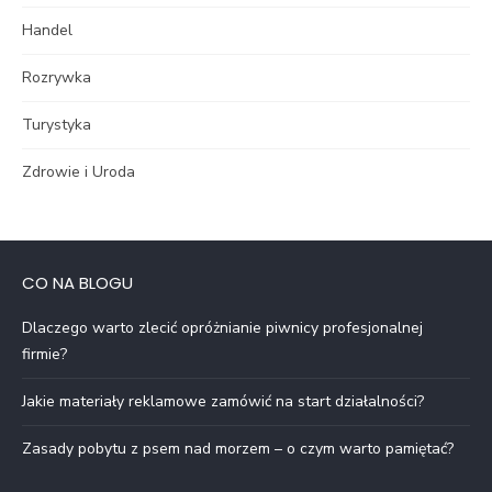
Handel
Rozrywka
Turystyka
Zdrowie i Uroda
CO NA BLOGU
Dlaczego warto zlecić opróżnianie piwnicy profesjonalnej
firmie?
Jakie materiały reklamowe zamówić na start działalności?
Zasady pobytu z psem nad morzem – o czym warto pamiętać?