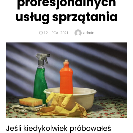
profesjonalnych
usług sprzątania
Author
admin
POSTED
12 LIPCA, 2021
ON
Jeśli kiedykolwiek próbowałeś