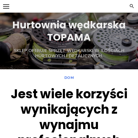
Skip
to
content
Hurtownia wędkarska
TOPAMA
SKLEP OFERUJE SPRZĘT WĘDKARSKI W ILOŚCIACH
HURTOWYCH I DETALICZNYCH.
DOM
Jest wiele korzyści
wynikających z
wynajmu