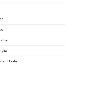
nse
el
ywka
styka
wie i Uroda