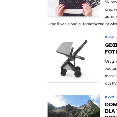
W now
oraz w
automa
Umożliwiają one automatyczne otwiera
BLOG
GDZ
FOT
Orygin
zastan
marki 
dystry
BLOG
DOM
DLA