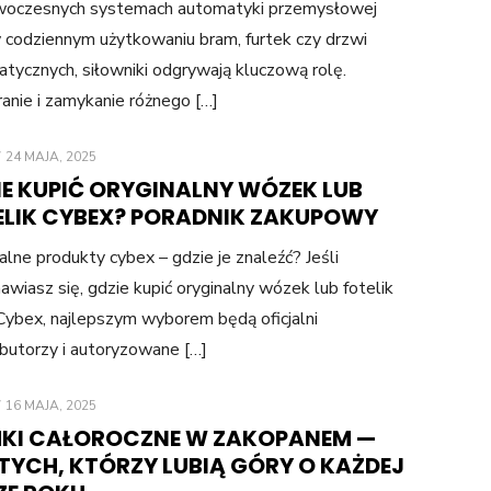
oczesnych systemach automatyki przemysłowej
 codziennym użytkowaniu bram, furtek czy drzwi
tycznych, siłowniki odgrywają kluczową rolę.
nie i zamykanie różnego […]
POSTED
24 MAJA, 2025
ON
IE KUPIĆ ORYGINALNY WÓZEK LUB
ELIK CYBEX? PORADNIK ZAKUPOWY
alne produkty cybex – gdzie je znaleźć? Jeśli
awiasz się, gdzie kupić oryginalny wózek lub fotelik
Cybex, najlepszym wyborem będą oficjalni
butorzy i autoryzowane […]
POSTED
16 MAJA, 2025
ON
KI CAŁOROCZNE W ZAKOPANEM —
 TYCH, KTÓRZY LUBIĄ GÓRY O KAŻDEJ