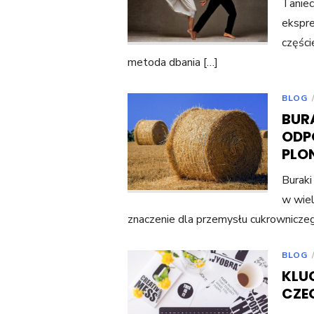
Taniec
ekspre
części
metoda dbania […]
BLOG
BUR
ODP
PLO
Buraki
w wiel
znaczenie dla przemysłu cukrowniczeg
BLOG
KLU
CZE