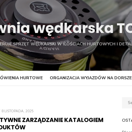
wnia wędkarska 
FERUJE SPRZĘT WĘDKARSKI W ILOŚCIACH HURTOWYCH I DETAL
ÓWIENIA HURTOWE
ORGANIZACJA WYJAZDÓW NA DORSZE
Sear
for:
POSTED
8 LISTOPADA, 2025
ON
KTYWNE ZARZĄDZANIE KATALOGIEM
OSTA
DUKTÓW