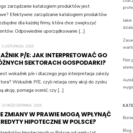
Dlacz
go zarządzanie katalogiem produktów jest
profe
owe? Efektywne zarządzanie katalogiem produktów
Jakie
iezbędne dla każdej firmy, która chce zwiększyć
dział
lientów. Odpowiednie uporządkowanie […]
Zasa
POSTED
3 LISTOPADA, 2025
wart
ON
AŹNIK P/E: JAK INTERPRETOWAĆ GO
Film 
ÓŻNYCH SEKTORACH GOSPODARKI?
elem
est wskaźnik p/e i dlaczego jego interpretacja zależy
Autok
tora? Wskaźnik P/E, czyli relacja ceny akcji do zysku
wygod
ną akcję, pomaga ocenić, czy […]
KAT
POSTED
23 PAŹDZIERNIKA, 2025
ON
IE ZMIANY W PRAWIE MOGĄ WPŁYNĄĆ
Bizn
KREDYTY HIPOTECZNE W POLSCE?
Blog
kredytów hipotecznych w Polsce od wielu lat