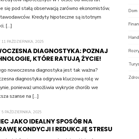
je się pod stałą obserwacją zarówno ekonomistów,
Dom
ustawodawców. Kredyty hipoteczne są istotnym
Fina
i, […]
Hand
POSTED
11 PAŹDZIERNIKA, 2025
ON
OCZESNA DIAGNOSTYKA: POZNAJ
Rozr
HNOLOGIE, KTÓRE RATUJĄ ŻYCIE!
Tury
ego nowoczesna diagnostyka jest tak ważna?
Zdro
zesna diagnostyka odgrywa kluczową rolę w
nie, ponieważ umożliwia wykrycie chorób we
sza szanse na […]
POSTED
5 PAŹDZIERNIKA, 2025
ON
IEC JAKO IDEALNY SPOSÓB NA
RAWĘ KONDYCJI I REDUKCJĘ STRESU