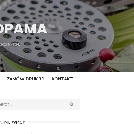
TOPAMA
ICZNYCH.
ZAMÓW DRUK 3D
KONTAKT
ch
SEARCH

TNIE WPISY