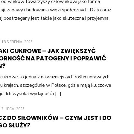
 od wieków towarzyszy człowiekowi jako forma
sji, zabawy i budowania więzi społecznych. Dziś coraz
ej postrzegany jest także jako skuteczna i przyjemna
POSTED
18 SIERPNIA, 2025
ON
AKI CUKROWE – JAK ZWIĘKSZYĆ
ORNOŚĆ NA PATOGENY I POPRAWIĆ
N?
 cukrowe to jedna z najważniejszych roślin uprawnych
u krajach, szczególnie w Polsce, gdzie mają kluczowe
o. Ich wysoka wydajność i […]
POSTED
7 LIPCA, 2025
ON
CZ DO SIŁOWNIKÓW – CZYM JEST I DO
GO SŁUŻY?