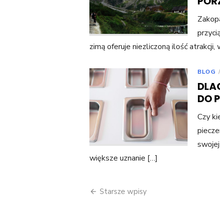
POR
Zakopa
przyci
zimą oferuje niezliczoną ilość atrakcji,
BLOG
DLA
DO P
Czy ki
piecze
swojej
większe uznanie […]
Nawigacja
Starsze wpisy
po