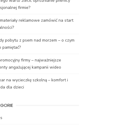
ego warto zlecić opróżnianie piwnicy
sjonalnej firmie?
 materiały reklamowe zamówić na start
alności?
dy pobytu z psem nad morzem – o czym
o pamiętać?
promocyjny firmy – najważniejsze
enty angażującej kampanii wideo
ar na wycieczkę szkolną – komfort i
a dla dzieci
EGORIE
es