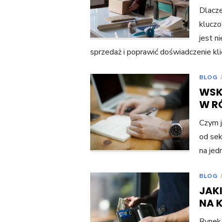
Dlacze
klucz
jest n
sprzedaż i poprawić doświadczenie k
BLOG
WSK
W R
Czym j
od sek
na jed
BLOG
JAK
NA 
Rynek 