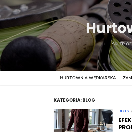
Skip
to
content
Hurto
SKLEP O
HURTOWNIA WĘDKARSKA
ZAM
KATEGORIA:
BLOG
BLOG
EFE
PRO