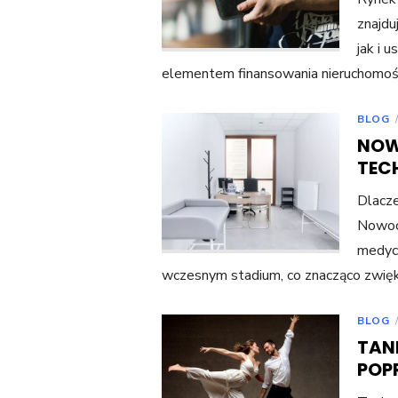
znajdu
jak i 
elementem finansowania nieruchomośc
BLOG
NOW
TEC
Dlacz
Nowoc
medycy
wczesnym stadium, co znacząco zwięk
BLOG
TAN
POP