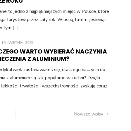
ZE ROKU
ne to jedno z najpiękniejszych miejsc w Polsce, które
ąga turystów przez cały rok. Wiosną, latem, jesienią i
 w tym […]
POSTED
16 KWIETNIA, 2025
ON
CZEGO WARTO WYBIERAĆ NACZYNIA
IECZENIA Z ALUMINIUM?
edykolwiek zastanawiałeś się, dlaczego naczynia do
nia z aluminium są tak popularne w kuchni? Dzięki
 lekkości, trwałości i wszechstronności, zyskują coraz
Nowsze wpisy