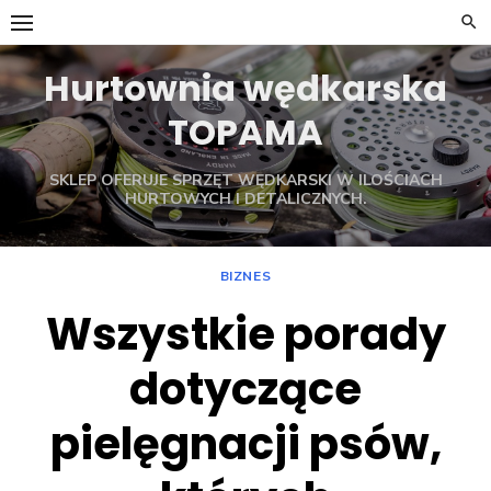
Skip
to
content
Hurtownia wędkarska
TOPAMA
SKLEP OFERUJE SPRZĘT WĘDKARSKI W ILOŚCIACH
HURTOWYCH I DETALICZNYCH.
BIZNES
Wszystkie porady
dotyczące
pielęgnacji psów,