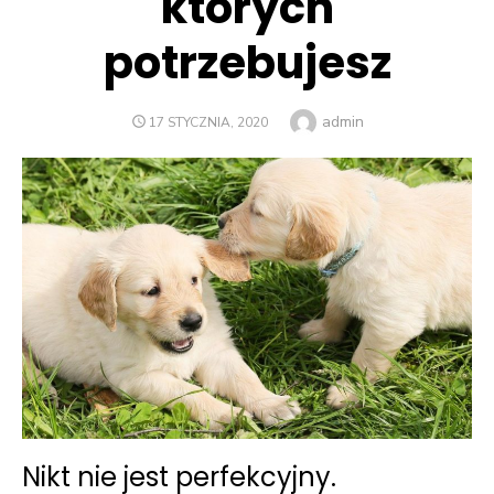
których
potrzebujesz
Author
admin
POSTED
17 STYCZNIA, 2020
ON
Nikt nie jest perfekcyjny.