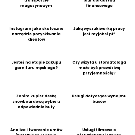
transporcie
biur doradztwa
magazynowym
finansowego
Instagram jako skuteczne
Jaką wyszukiwarką pracy
narzędzie pozyskiwania
jest myjobsi.pl?
klientów
Jesteś na etapie zakupu
Czy wizyta u stomatologa
garnituru męskiego?
może być prawdziwą
przyjemnością?
Zanim kupisz deskę
Usługi dotyczące wynajmu
snowboardową wybierz
busów
odpowiednie buty
Analiza i tworzenie umów
Usługi filmowe o