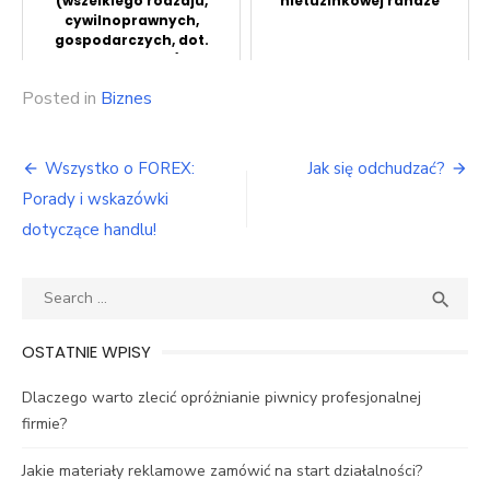
(wszelkiego rodzaju,
nietuzinkowej randze
cywilnoprawnych,
gospodarczych, dot.
prawa pracy)
Posted in
Biznes
Nawigacja
Wszystko o FOREX:
Jak się odchudzać?
wpisu
Porady i wskazówki
dotyczące handlu!
Search
SEA

for:
OSTATNIE WPISY
Dlaczego warto zlecić opróżnianie piwnicy profesjonalnej
firmie?
Jakie materiały reklamowe zamówić na start działalności?